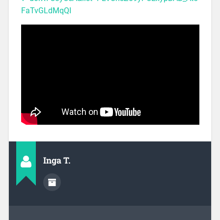
FaTvGLdMqQI
Inga T.