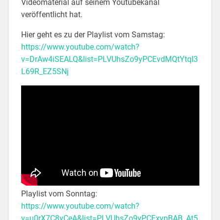
Videomaterial auf seinem Youtubekanal
veröffentlicht hat.
Hier geht es zu der Playlist vom Samstag:
https://www.youtube.com/watch?
v=DrAw4iSEALQ&list=PLVUhsZo9yPCEvdMQtYtqI3
L69R_EZ5SNj
Playlist vom Sonntag:
https://www.youtube.com/watch?
v=u0rX7C8yCeA&list=PLVUhsZo9yPCExypBAB_At5