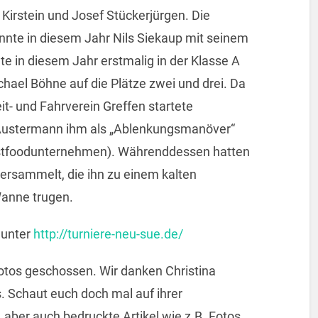
 Kirstein und Josef Stückerjürgen. Die
nnte in diesem Jahr Nils Siekaup mit seinem
ete in diesem Jahr erstmalig in der Klasse A
hael Böhne auf die Plätze zwei und drei. Da
t- und Fahrverein Greffen startete
 Austermann ihm als „Ablenkungsmanöver“
stfoodunternehmen). Währenddessen hatten
versammelt, die ihn zu einem kalten
Wanne trugen.
 unter
http://turniere-neu-sue.de/
otos geschossen. Wir danken Christina
. Schaut euch doch mal auf ihrer
, aber auch bedruckte Artikel wie z.B. Fotos