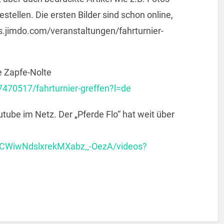
tellen. Die ersten Bilder sind schon online,
res.jimdo.com/veranstaltungen/fahrturnier-
e Zapfe-Nolte
7470517/fahrturnier-greffen?l=de
tube im Netz. Der „Pferde Flo“ hat weit über
UCWiwNdslxrekMXabz_-OezA/videos?