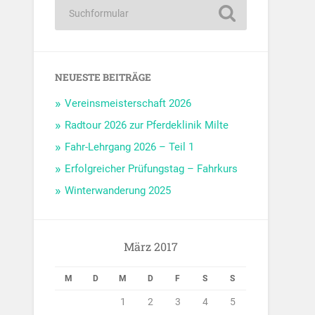
NEUESTE BEITRÄGE
Vereinsmeisterschaft 2026
Radtour 2026 zur Pferdeklinik Milte
Fahr-Lehrgang 2026 – Teil 1
Erfolgreicher Prüfungstag – Fahrkurs
Winterwanderung 2025
März 2017
M
D
M
D
F
S
S
1
2
3
4
5